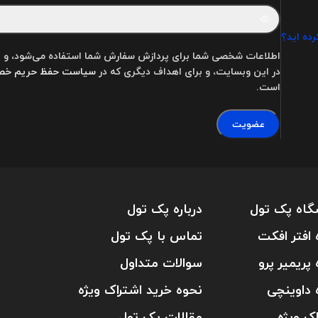
رده اید؟
اطلاعات شخصی شما برای پردازش سفارش شما استفاده می‌شود، و پش
در این وبسایت، و برای اهداف دیگری که در
سیاست حفظ حریم خ
است.
عضویت
گاه پک تول
درباره پک تول
 افتر افکت
تماس با پک تول
 پریمیر پرو
سوالات متداول
 داوینچی
نحوه خرید اشتراک ویژه
اک ویژه
مقالات پک تول