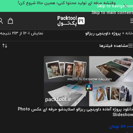
وقتشه حرفه ای تولید محتوا کنی؛ همین حالا شروع کن!
Skip to navigation
Skip to main content
خانه
»
پروژه داوینچی ریزالو
نمایش 1–12 از 213 نتیجه
مشاهده فیلترها
دانلود پروژه آماده داوینچی ریزالو اسلایدشو حرفه ای عکس Photo
Slideshow
۵۹.۰۰۰
تومان