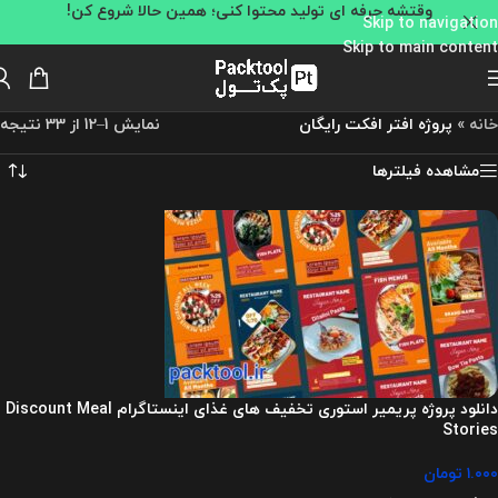
وقتشه حرفه ای تولید محتوا کنی؛ همین حالا شروع کن!
Skip to navigation
Skip to main content
خانه
»
پروژه افتر افکت رایگان
نمایش 1–12 از 33 نتیجه
مشاهده فیلترها
دانلود پروژه پریمیر استوری تخفیف های غذای اینستاگرام Discount Meal
Stories
۱.۰۰۰
تومان