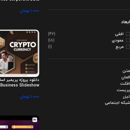
۱.۰۰۰
تومان
ابعاد
افقی
(42)
عمودی
(18)
مربع
(1)
متن
المان
دانلود پروژه پریمیر اس
افکت
 Business Slideshow
پریست
تیزر
۱.۰۰۰
تومان
شبکه اجتماعی