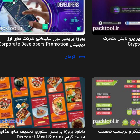
میر پرو تایتل متحرک
پروژه پریمیر تیزر تبلیغاتی شرکت های ارز
دیجیتال Corporate Developers Promotion
۱.۰۰۰
تومان
ستیکر و برچسب تخفیف
دانلود پروژه پریمیر استوری تخفیف های غذای
اینستاگرام Discount Meal Stories