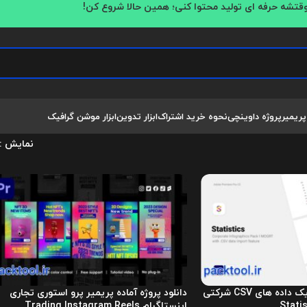
قتشه حرفه ای تولید محتوا کنی؛ همین حالا شروع کن!
پریمیر
پروژه داوینچی
نحوه خرید اشتراک
ابزار تدوین
ابزار موشن گرافیک
نمایش
پروژه پریمیر اینفوگرافیک داده های CSV شرکتی
دانلود پروژه آماده پریمیر پرو استوری تجاری
Stati
اینستاگرام Trading Instagram Reels