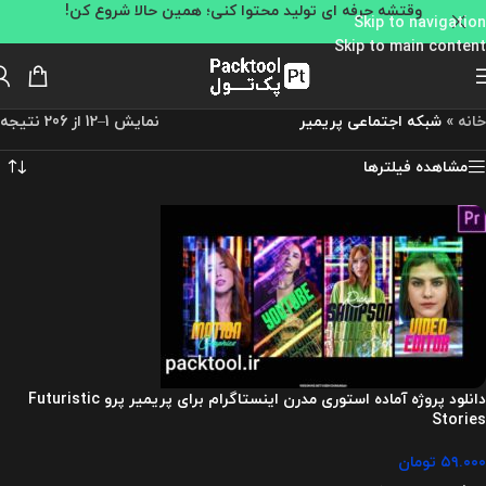
وقتشه حرفه ای تولید محتوا کنی؛ همین حالا شروع کن!
Skip to navigation
Skip to main content
خانه
»
شبکه اجتماعی پریمیر
نمایش 1–12 از 206 نتیجه
مشاهده فیلترها
دانلود پروژه آماده استوری مدرن اینستاگرام برای پریمیر پرو Futuristic
Stories
۵۹.۰۰۰
تومان