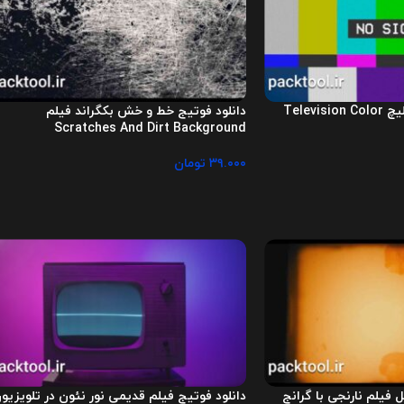
دانلود کالر بار قدیمی گلیچ Television Color
دانلود فوتیج خط و خش بکگراند فیلم
Scratches And Dirt Background
۳۹.۰۰۰
تومان
 فیلم نارنجی با گرانج
دانلود فوتیج فیلم قدیمی نور نئون در تلویزیو