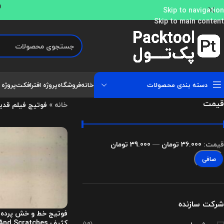
و
Skip to navigation
Skip to main content
دسته بندی محصولات
خانه
فروشگاه
پروژه افترافکت
پروژه 
قیمت
خانه
»
فوتیج فیلم قدی
قيمت:
36.000 تومان
—
39.000 تومان
صافی
شرکت سازنده
فوتیج خط و خش پرده 
کثیف Vintage Film Dust And Scratches