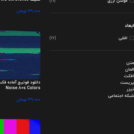
موشن ارری
(19)
۳۹.۰۰۰
تومان
ابعاد
افقی
(17)
متن
المان
افکت
پریست
Noise 80s Colors
تیزر
شبکه اجتماعی
۳۹.۰۰۰
تومان