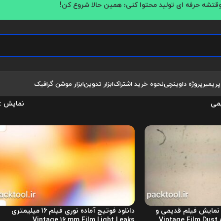
قتشه حرفه ای تولید محتوا کنی؛ همین حالا شروع کن!
پریمیر
پروژه داوینچی
نحوه خرید اشتراک
ابزار تدوین
ابزار موشن گرافیک
می
نمایش
نمایش فیلم قدیمی و
دانلود فوتیج آماده نوری فیلم 16 میلیمتری
Vintage 16 mm Film Light Leaks