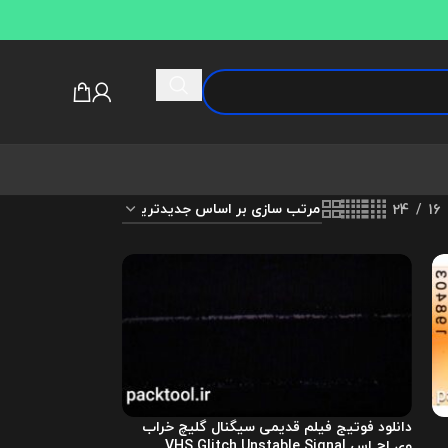
24
16
دانلود فوتیج فیلم قدیمی سیگنال گلیچ خراب
وی اچ اس VHS Glitch Unstable Signal