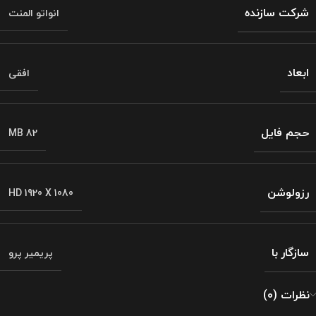
شرکت سازنده
انواتو المنت
ابعاد
افقی
حجم فایل
82 MB
رزولوشن
HD 1920 X 1080
سازگار با
پریمیر پرو
نظرات (0)