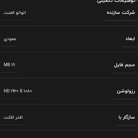
توضیحات تکمیلی
شرکت سازنده
انواتو المنت
ابعاد
عمودی
حجم فایل
MB 19
رزولوشن
HD 1920 X 1080
سازگار با
افتر افکت