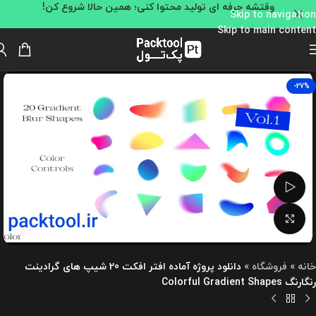
وقتشه حرفه ای تولید محتوا کنی؛ همین حالا شروع کن!
Skip to navigation
Skip to main content
-27%
تماشای ویدئو
بزرگنمایی تصویر
خانه
»
فروشگاه
»
دانلود پروژه آماده افتر افکت 20 شیپ های گرادینت
رنگارنگ Colorful Gradient Shapes