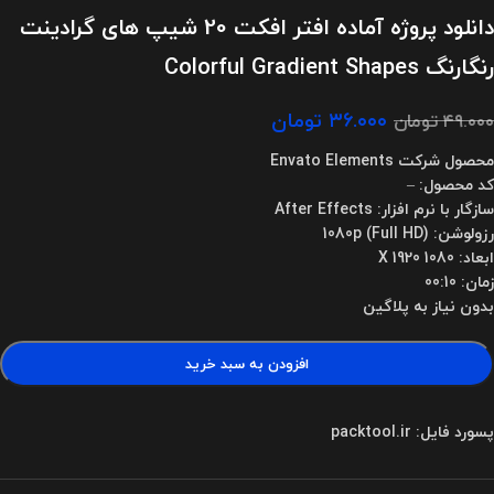
دانلود پروژه آماده افتر افکت 20 شیپ های گرادینت
رنگارنگ Colorful Gradient Shapes
۳۶.۰۰۰
تومان
۴۹.۰۰۰
تومان
محصول شرکت Envato Elements
کد محصول: –
سازگار با نرم افزار: After Effects
رزولوشن: 1080p (Full HD)
ابعاد: 1080 X 1920
زمان: 00:10
بدون نیاز به پلاگین
افزودن به سبد خرید
پسورد فایل: packtool.ir