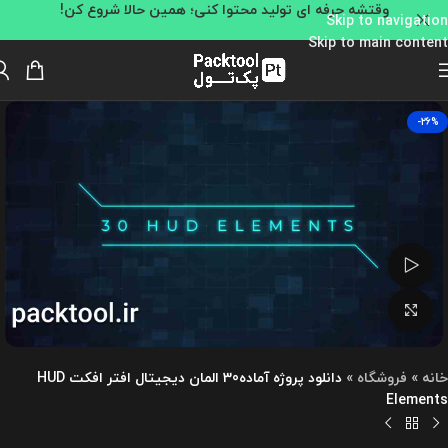
وقتشه حرفه ای تولید محتوا کنی؛ همین حالا شروع کن!
Skip to navigation
Skip to main content
-26%
تماشای ویدئو
بزرگنمایی تصویر
خانه
»
فروشگاه
»
دانلود پروژه آماده30 المان دیجیتال افتر افکت HUD
Elements