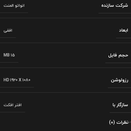
شرکت سازنده
انواتو المنت
ابعاد
افقی
حجم فایل
MB 15
رزولوشن
HD 1920 X 1080
سازگار با
افتر افکت
نظرات (0)