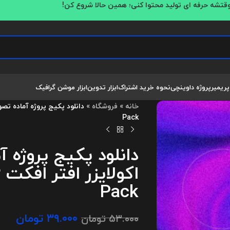
قتشه حرفه ای تولید محتوا کنی؛ همین حالا شروع کن!
پریمیر
پروژه داوینچی
نحوه خرید اشتراک
ابزار تدوین
ابزار موشن گرافیک
خانه
»
فروشگاه
»
Pack
دانلود پکیج پروژه 
ا
Pack
۳۹.۰۰۰
تومان
۵۳.۰۰۰
تومان