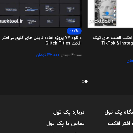
-27%
تر افکت المنت های تیک
دانلود 77 پروژه آماده تایتل های گلیچ در افتر
ینستاگرام TikTok & Instagram
افکت Glitch Titles
۳۶.۰۰۰
تومان
۴۹.۰۰۰
تومان
مان
گاه پک تول
درباره پک تول
 افتر افکت
تماس با پک تول