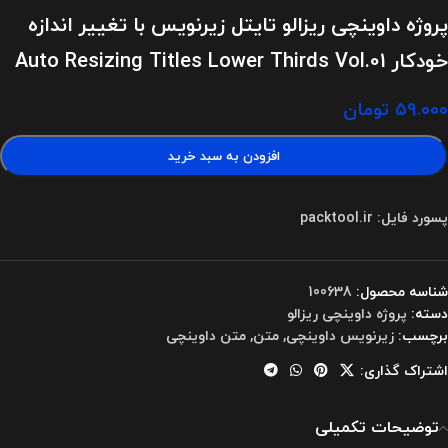
پروژه داوینچی ریزالو تایتل زیرنویس با تغییر اندازه
خودکار Auto Resizing Titles Lower Thirds Vol.01
۵۹.۰۰۰
تومان
افزودن به سبد خرید
پسورد فایل: packtool.ir
شناسه محصول:
100638
دسته:
پروژه داوینچی ریزالو
برچسب:
زیرنویس داوینچی
,
متن
,
متن داوینچی
اشتراک گذاری:
توضیحات تکمیلی