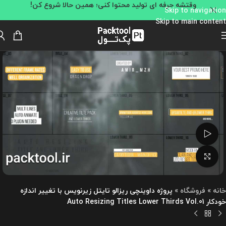
وقتشه حرفه ای تولید محتوا کنی؛ همین حالا شروع کن!
Skip to navigation
Skip to main content
تماشای ویدئو
بزرگنمایی تصویر
خانه
»
فروشگاه
»
پروژه داوینچی ریزالو تایتل زیرنویس با تغییر اندازه
خودکار Auto Resizing Titles Lower Thirds Vol.01