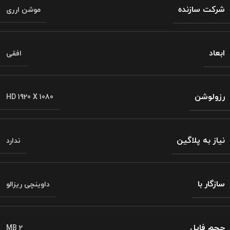
شرکت سازنده
موشن ارری
ابعاد
افقی
رزولوشن
HD 1920 X 1080
نیاز به پلاگین
ندارد
سازگار با
داوینچی ریزالو
حجم فایل
2 MB