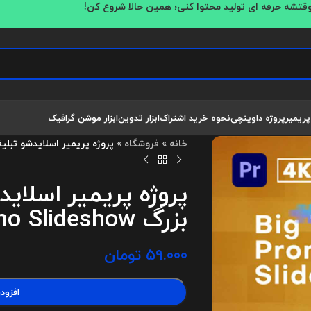
قتشه حرفه ای تولید محتوا کنی؛ همین حالا شروع کن!
پریمیر
پروژه داوینچی
نحوه خرید اشتراک
ابزار تدوین
ابزار موشن گرافیک
خانه
»
فروشگاه
»
پروژه پریمیر اسلایدشو تبلیغاتی عناوین بزرگ
پروژه پریمیر اسلای
بزرگ Big Titles Promo Slideshow
۵۹.۰۰۰
تومان
افزود