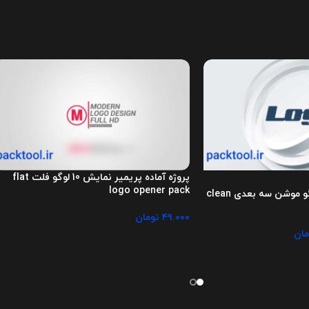
پروژه آماده پریمیر نمایش 10 لوگو فلت flat
logo opener pack
دانلود پروژه پریمیر لوگو موشن سه بعدی clean
۴۹.۰۰۰
تومان
مان