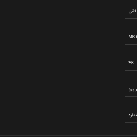
فقی
MB 
4K
 پرو
ندارد