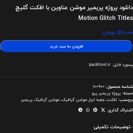
دانلود پروژه پریمیر موشن عناوین با افکت گلیچ
Motion Glitch Titles
۵۹.۰۰۰
تومان
افزودن به سبد خرید
پسورد فایل: packtool.ir
شناسه محصول:
100900
دسته:
پروژه پریمیر پرو
برچسب:
افکت
,
جعبه ابزار موشن گرافیک
,
موشن گرافیک پریمیر
اشتراک گذاری:
توضیحات تکمیلی