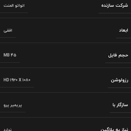
شرکت سازنده
انواتو المنت
ابعاد
افقی
حجم فایل
MB 45
رزولوشن
HD 1920 X 1080
سازگار با
پریمیر پرو
نیاز به پلاگین
ندارد