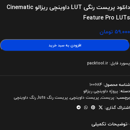
دانلود پریست رنگی LUT داوینچی ریزالو Cinematic
Feature Pro LUTs
۵۹.۰۰۰
تومان
افزودن به سبد خرید
پسورد فایل: packtool.ir
شناسه محصول:
100684
دسته:
پروژه داوینچی ریزالو
برچسب:
پریست
,
پریست داوینچی
,
پریست رنگ luts
,
رنگ داوینچی
اشتراک گذاری:
توضیحات تکمیلی