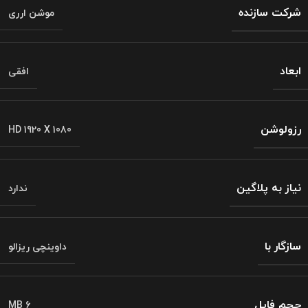
شرکت سازنده
موشن ارری
ابعاد
افقی
رزولوشن
HD 1920 X 1080
نیاز به پلاگین
ندارد
سازگار با
داوینچی ریزالو
حجم فایل
6 MB