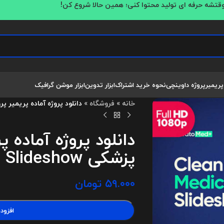
قتشه حرفه ای تولید محتوا کنی؛ همین حالا شروع کن!
پریمیر
پروژه داوینچی
نحوه خرید اشتراک
ابزار تدوین
ابزار موشن گرافیک
خانه
»
فروشگاه
»
دانلود پروژه آماده پریمیر پرو اسلایدشو پز
دانلود پروژه آماده پ
پزشکی Clean Medical Slideshow
۵۹.۰۰۰
تومان
افزود