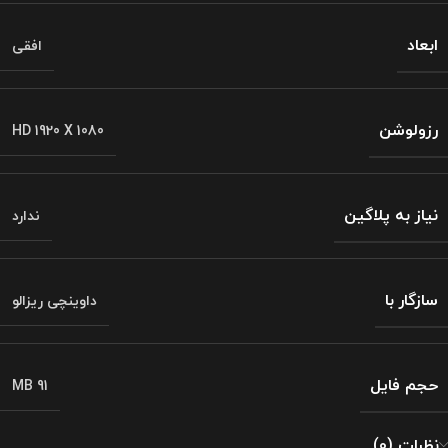
ابعاد
افقی
رزولوشن
HD 1920 X 1080
نیاز به پلاگین
ندارد
سازگار با
داوینچی ریزالو
حجم فایل
91 MB
نظرات (0)