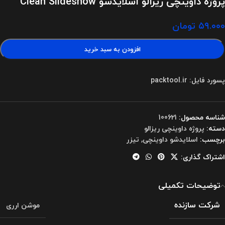
پروژه داوینچی ریزالو اسلایدشو Clean Slideshow
۵۹.۰۰۰
تومان
افزودن به سبد خرید
پسورد فایل: packtool.ir
شناسه محصول:
100621
دسته:
پروژه داوینچی ریزالو
برچسب:
اسلایدشو داوینچی
,
تیزر
اشتراک گذاری:
توضیحات تکمیلی
شرکت سازنده
موشن ارری