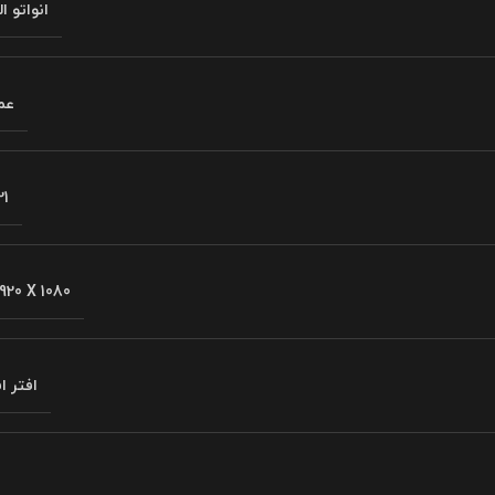
انواتو ا
عم
21
920 X 1080
افتر 