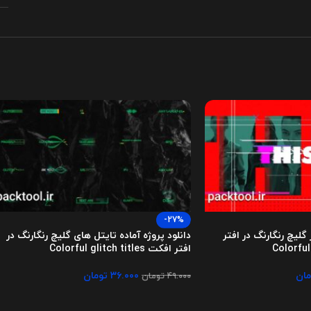
-27%
ر گلیچ رنگارنگ در افتر
دانلود پروژه آماده تایتل های گلیچ رنگارنگ در
افتر افکت Colorful glitch titles
مان
۳۶.۰۰۰
تومان
۴۹.۰۰۰
تومان