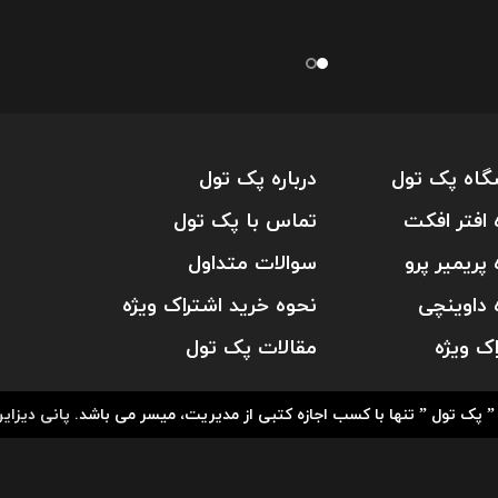
گاه پک تول
درباره پک تول
 افتر افکت
تماس با پک تول
 پریمیر پرو
سوالات متداول
 داوینچی
نحوه خرید اشتراک ویژه
اک ویژه
مقالات پک تول
پانی دیزای