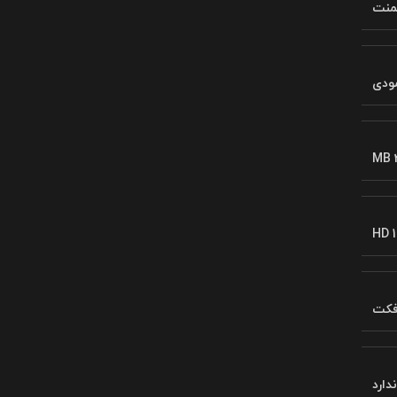
لمنت
ودی
MB 
HD 1
افکت
ندارد