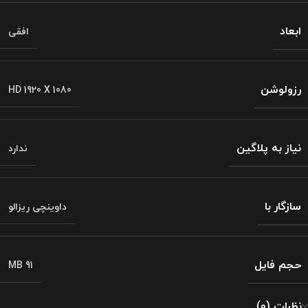
ابعاد
افقی
رزولوشن
HD 1920 X 1080
نیاز به پلاگین
ندارد
سازگار با
داوینچی ریزالو
حجم فایل
91 MB
نظرات (0)