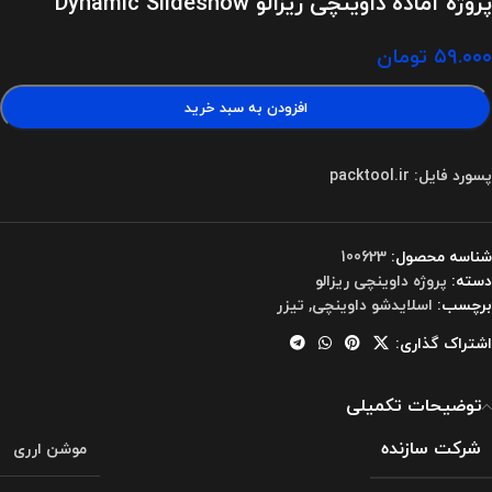
پروژه آماده داوینچی ریزالو Dynamic Slideshow
۵۹.۰۰۰
تومان
افزودن به سبد خرید
پسورد فایل: packtool.ir
شناسه محصول:
100623
دسته:
پروژه داوینچی ریزالو
برچسب:
اسلایدشو داوینچی
,
تیزر
اشتراک گذاری:
توضیحات تکمیلی
شرکت سازنده
موشن ارری