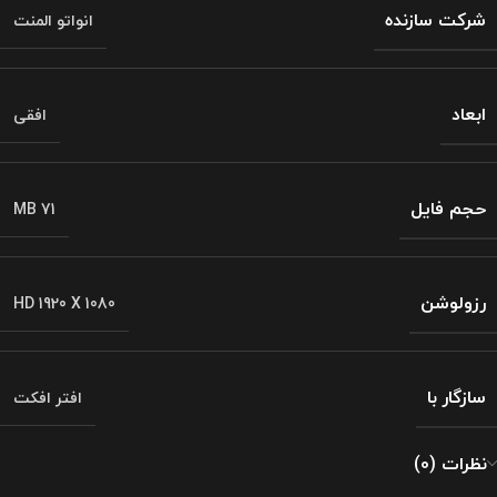
شرکت سازنده
انواتو المنت
ابعاد
افقی
حجم فایل
71 MB
رزولوشن
HD 1920 X 1080
سازگار با
افتر افکت
نظرات (0)