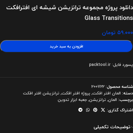
دانلود پروژه مجموعه ترانزیشن شیشه ای افترافکت
Glass Transitions
۵۹.۰۰۰
تومان
افزودن به سبد خرید
پسورد فایل: packtool.ir
شناسه محصول:
200722
دسته:
المان افتر افکت
,
پروژه افتر افکت
,
ترانزیشن افتر افکت
برچسب:
المان
,
ترانزیشن
,
جعبه ابزار تدوین
اشتراک گذاری:
توضیحات تکمیلی