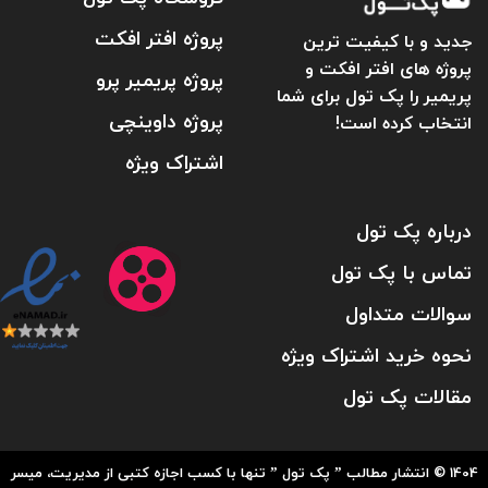
پروژه افتر افکت
جدید و با کیفیت ترین
پروژه های افتر افکت و
پروژه پریمیر پرو
پریمیر را پک تول برای شما
پروژه داوینچی
انتخاب کرده است!
اشتراک ویژه
درباره پک تول
تماس با پک تول
سوالات متداول
نحوه خرید اشتراک ویژه
مقالات پک تول
1404 © انتشار مطالب ” پک تول ” تنها با کسب اجازه کتبی از مدیریت، میسر