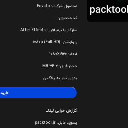
محصول شرکت: Envato
کد محصول: –
سازگار با نرم افزار: After Effects
رزولوشن: 1080p (Full HD)
ابعاد: 1080X1920
حجم فایل: 34.2 MB
بدون نیاز به پلاگین
افزود
گزارش خرابی لینک
پسورد فایل: packtool.ir