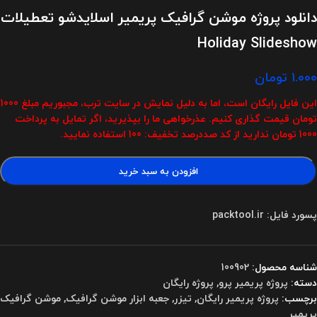
دانلود پروژه موشن گرافیک پریمیر اسلایدشو تعطیلات
Holiday Slideshow
۱.۰۰۰
تومان
این فایل رایگان است، اما به دلیل نمایش در سایت ترب، مجبوریم مبلغ 1000
تومان قیمت گذاری کنیم. عذرخواهی ما را بپذیرید، اگر تمایل به پرداخت
1000 تومان ندارید از کد صددرصد تخفیف: 100 استفاده نمایید.
افزودن به سبد خرید
پسورد فایل: packtool.ir
شناسه محصول:
100902
دسته:
پروژه پریمیر پرو
,
پروژه رایگان
برچسب:
پروژه پریمیر رایگان
,
تیزر
,
جعبه ابزار موشن گرافیک
,
موشن گرافیک
پریمیر