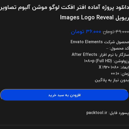
دانلود پروژه آماده افتر افکت لوگو موشن آلبوم تصاویر
ریویل Images Logo Reveal
۳۶.۰۰۰
تومان
۴۹.۰۰۰
تومان
محصول شرکت Envato Elements
کد محصول: –
سازگار با نرم افزار: After Effects
رزولوشن: 1080p (Full HD)
ابعاد: 1080 X 1920
زمان: 00:10
بدون نیاز به پلاگین
افزودن به سبد خرید
پسورد فایل: packtool.ir