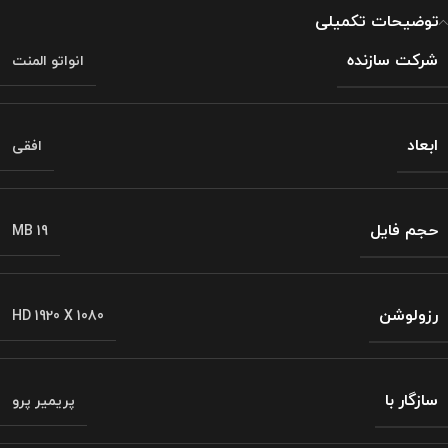
توضیحات تکمیلی
شرکت سازنده
انواتو المنت
ابعاد
افقی
حجم فایل
MB 19
رزولوشن
HD 1920 X 1080
سازگار با
پریمیر پرو