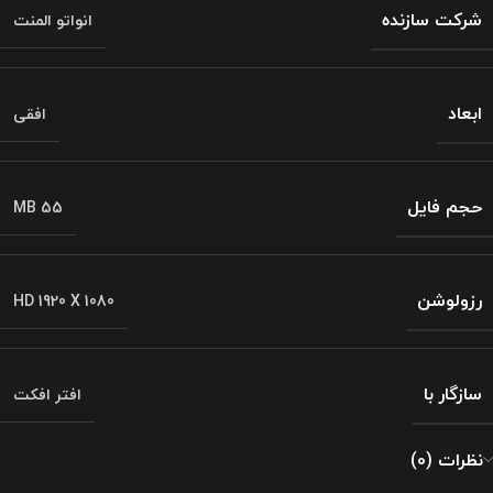
شرکت سازنده
انواتو المنت
ابعاد
افقی
حجم فایل
55 MB
رزولوشن
HD 1920 X 1080
سازگار با
افتر افکت
نظرات (0)