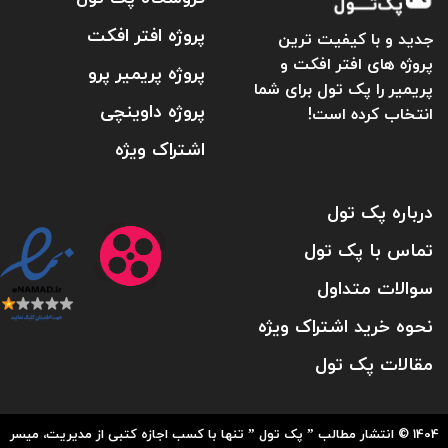
پروژه افتر افکت
جدید و با کیفیت ترین
پروژه های افتر افکت و
پروژه پریمیر پرو
پریمیر را پک تول برای شما
پروژه داوینچی
انتخاب کرده است!
اشتراک ویژه
درباره پک تول
تماس با پک تول
سوالات متداول
نحوه خرید اشتراک ویژه
مقالات پک تول
1404 © انتشار مطالب ” پک تول ” تنها با کسب اجازه کتبی از مدیریت، میسر