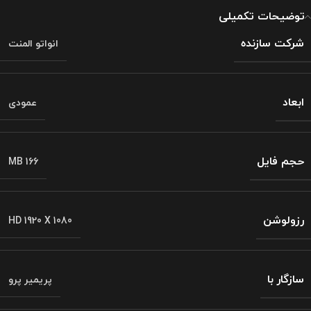
توضیحات تکمیلی
شرکت سازنده
انواتو المنت
ابعاد
عمودی
حجم فایل
MB 166
رزولوشن
HD 1920 X 1080
سازگار با
پریمیر پرو