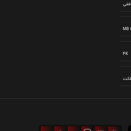
فقی
1
4K
افکت