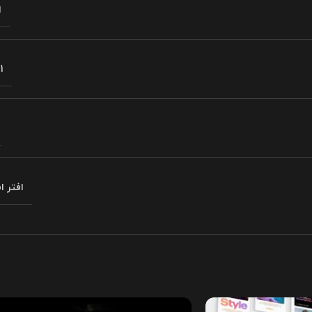
ا
1 MB
افتر 