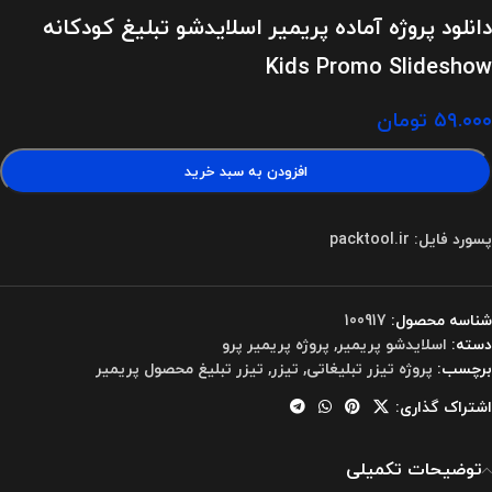
دانلود پروژه آماده پریمیر اسلایدشو تبلیغ کودکانه
Kids Promo Slideshow
۵۹.۰۰۰
تومان
افزودن به سبد خرید
پسورد فایل: packtool.ir
شناسه محصول:
100917
دسته:
اسلایدشو پریمیر
,
پروژه پریمیر پرو
برچسب:
پروژه تیزر تبلیغاتی
,
تیزر
,
تیزر تبلیغ محصول پریمیر
اشتراک گذاری:
توضیحات تکمیلی