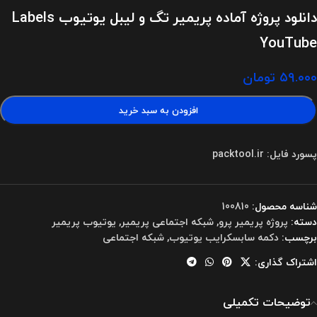
دانلود پروژه آماده پریمیر تگ و لیبل یوتیوب Labels
YouTube
۵۹.۰۰۰
تومان
افزودن به سبد خرید
پسورد فایل: packtool.ir
شناسه محصول:
100810
دسته:
پروژه پریمیر پرو
,
شبکه اجتماعی پریمیر
,
یوتیوب پریمیر
برچسب:
دکمه سابسکرایب یوتیوب
,
شبکه اجتماعی
اشتراک گذاری:
توضیحات تکمیلی