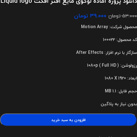
دانلود پروژه آماده لوگوی مایع افتر افکت Liquid logo
۳۹.۰۰۰
تومان
۵۳.۰۰۰
تومان
محصول شرکت: Motion Array
کد محصول: 100022
سازگار با نرم افزار: After Effects
رزولوشن: 1080p ( Full HD )
ابعاد
:
1080 X 1920
حجم فایل: 1.1 MB
بدون نیاز به پلاگین
افزودن به سبد خرید