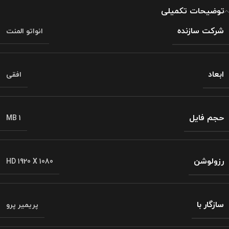
توضیحات تکمیلی
شرکت سازنده
انواتو المنت
ابعاد
افقی
حجم فایل
1 MB
رزولوشن
HD 1920 X 1080
سازگار با
پریمیر پرو