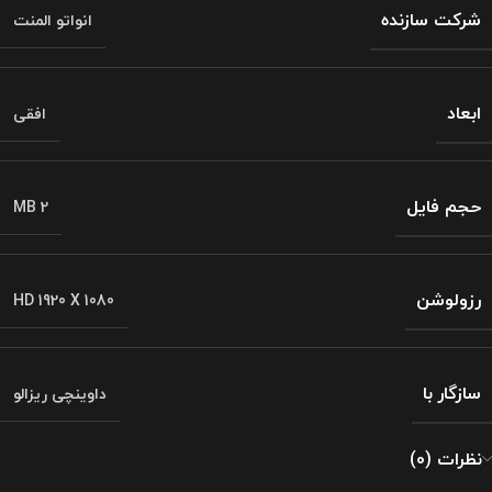
شرکت سازنده
انواتو المنت
ابعاد
افقی
حجم فایل
2 MB
رزولوشن
HD 1920 X 1080
سازگار با
داوینچی ریزالو
نظرات (0)