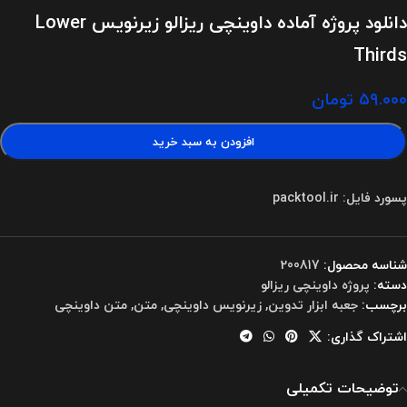
دانلود پروژه آماده داوینچی ریزالو زیرنویس Lower
Thirds
۵۹.۰۰۰
تومان
افزودن به سبد خرید
پسورد فایل: packtool.ir
شناسه محصول:
200817
دسته:
پروژه داوینچی ریزالو
برچسب:
جعبه ابزار تدوین
,
زیرنویس داوینچی
,
متن
,
متن داوینچی
اشتراک گذاری:
توضیحات تکمیلی