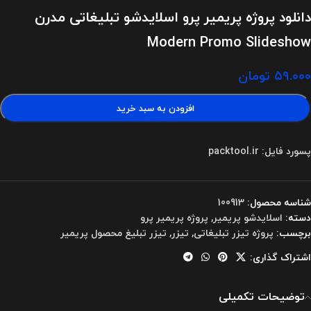
دانلود پروژه پریمیر پرو اسلایدشو تبلیغاتی مدرن
Modern Promo Slideshow
۵۹.۰۰۰
تومان
افزودن به سبد خرید
پسورد فایل: packtool.ir
شناسه محصول:
100913
دسته:
اسلایدشو پریمیر
,
پروژه پریمیر پرو
برچسب:
پروژه تیزر تبلیغاتی
,
تیزر
,
تیزر تبلیغ محصول پریمیر
اشتراک گذاری:
توضیحات تکمیلی