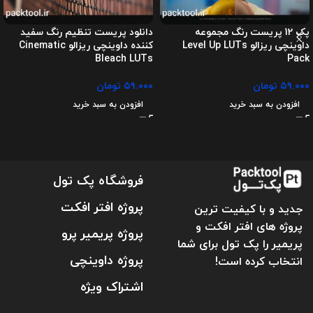
پک 12 پریست رنگ مجموعه
دانلود پریست تنظیم رنگ سفید
داوینچی ریزالو Level Up LUTs
کننده داوینچی ریزالو Cinematic
Bleach LUTs
Pack
۵۹.۰۰۰
تومان
۵۹.۰۰۰
تومان
افزودن به سبد خرید
افزودن به سبد خرید
فروشگاه پک تول
پروژه افتر افکت
جدید و با کیفیت ترین
پروژه های افتر افکت و
پروژه پریمیر پرو
پریمیر را پک تول برای شما
پروژه داوینچی
انتخاب کرده است!
اشتراک ویژه