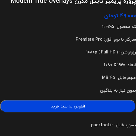
پروژه پریمیر تایتل مدرن Modern Title Overlays
۴۹.۰۰۰
تومان
کد محصول: 100165
سازگار با نرم افزار: Premiere Pro
رزولوشن: 1080p ( Full HD )
ابعاد
:
1080 X 1920
حجم فایل: 45 MB
بدون نیاز به پلاگین
افزودن به سبد خرید
پسورد فایل: packtool.ir