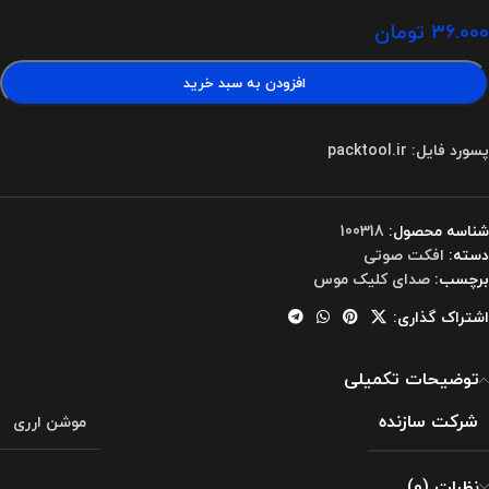
۳۶.۰۰۰
تومان
افزودن به سبد خرید
پسورد فایل: packtool.ir
شناسه محصول:
100318
دسته:
افکت صوتی
برچسب:
صدای کلیک موس
اشتراک گذاری:
توضیحات تکمیلی
شرکت سازنده
موشن ارری
نظرات (0)