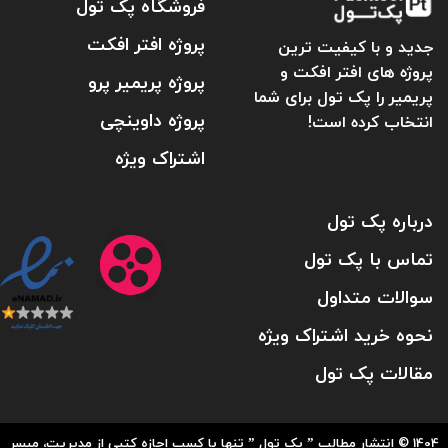
فروشگاه پک تول
پروژه افتر افکت
جدید و با کیفیت ترین
پروژه های افتر افکت و
پروژه پریمیر پرو
پریمیر را پک تول برای شما
پروژه داوینچی
انتخاب کرده است!
اشتراک ویژه
درباره پک تول
تماس با پک تول
سوالات متداول
نحوه خرید اشتراک ویژه
مقالات پک تول
1404 © انتشار مطالب ” پک تول ” تنها با کسب اجازه کتبی از مدیریت، میسر