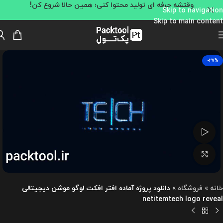
وقتشه حرفه ای تولید محتوا کنی؛ همین حالا شروع کن!
Skip to navigation
Skip to main content
-27%
تماشای ویدئو
بزرگنمایی تصویر
خانه
»
فروشگاه
»
دانلود پروژه آماده افتر افکت لوگو موشن دیجیتالی
netitemtech logo reveal