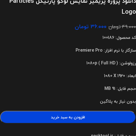
دانلود پروژه پریمیر نمایش لوگو پارتیکل Particles
Logo
۳۶.۰۰۰
تومان
۴۹.۰۰۰
تومان
کد محصول: 100186
سازگار با نرم افزار: Premiere Pro
رزولوشن: 1080p ( Full HD )
ابعاد
:
1080 X 1920
حجم فایل: 91 MB
بدون نیاز به پلاگین
افزودن به سبد خرید
پسورد فایل: packtool.ir