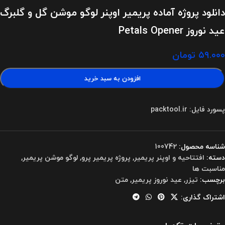
دانلود پروژه آماده پریمیر اوپنر لوگو موشن گل و گلبرگ
عید نوروز Petals Opener
۵۹.۰۰۰
تومان
افزودن به سبد خرید
پسورد فایل: packtool.ir
شناسه محصول:
100742
دسته:
افتتاحیه و اوپنر پریمیر
,
پروژه پریمیر پرو
,
لوگو موشن پریمیر
,
مناسبت ها
برچسب:
تیزر
,
عید نوروز پریمیر
,
متن
اشتراک گذاری: