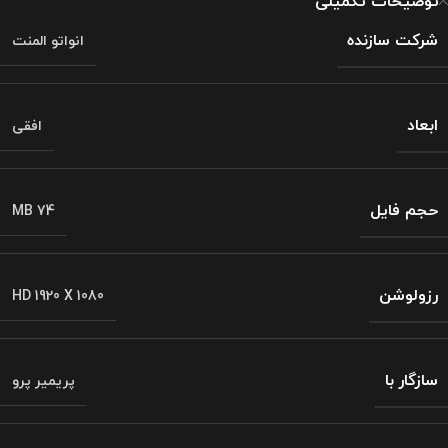
توضیحات تکمیلی
شرکت سازنده
انواتو المنت
ابعاد
افقی
حجم فایل
74 MB
رزولوشن
HD 1920 X 1080
سازگار با
پریمیر پرو