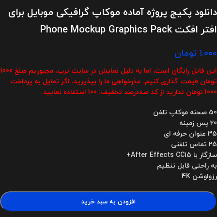
دانلود پکیج پروژه آماده موکاپ گرافیکی موبایل برای
افتر افکت Phone Mockup Graphics Pack
۱.۰۰۰
تومان
این فایل رایگان است، اما به دلیل نمایش در سایت ترب، مجبوریم مبلغ 1000
تومان قیمت گذاری کنیم. عذرخواهی ما را بپذیرید، اگر تمایل به پرداخت
1000 تومان ندارید از کد صددرصد تخفیف: 100 استفاده نمایید.
50 صحنه موکاپ تلفن
20 پس زمینه
35 عنوان حرفه ای
25 تماس تلفنی
سازگار با After Effects CC15+
به راحتی قابل تنظیم
رزولوشن 4K
افزودن به سبد خرید