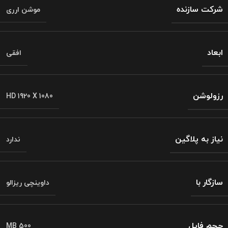
شرکت سازنده
موشن ارری
ابعاد
افقی
رزولوشن
HD 1920 X 1080
نیاز به پلاگین
ندارد
سازگار با
داوینچی ریزالو
حجم فایل
500 MB