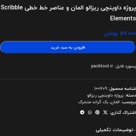
پروژه داوینچی ریزالو المان و عناصر خط خطی Scribble
Elements
۵۹.۰۰۰
تومان
افزودن به سبد خرید
پسورد فایل: packtool.ir
شناسه محصول:
100709
دسته:
پروژه داوینچی ریزالو
برچسب:
المان
,
بک گراند متحرک
اشتراک گذاری:
توضیحات تکمیلی