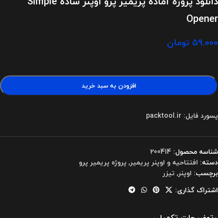
دانلود پروژه آماده پریمیر پرو اوپنر ساده Simple
Opener
۵۹.۰۰۰
تومان
افزودن به سبد خرید
پسورد فایل: packtool.ir
شناسه محصول:
200414
دسته:
افتتاحیه و اوپنر پریمیر
,
پروژه پریمیر پرو
برچسب:
اوپنر
,
تیزر
اشتراک گذاری:
توضیحات تکمیلی