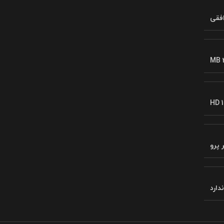
فقی
MB 
HD 1
 پرو
ندارد