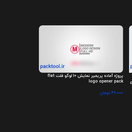
پروژه آماده پریمیر نمایش 10 لوگو فلت flat
-27%
logo opener pack
دی clean
Transitions Text
۴۹.۰۰۰
تومان
۳۶.۰۰۰
۴۹.۰۰۰
تومان