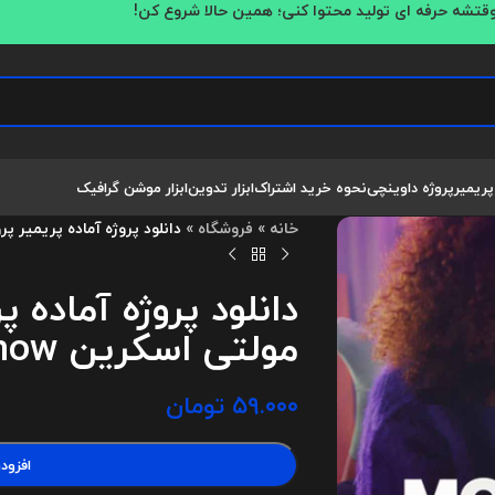
قتشه حرفه ای تولید محتوا کنی؛ همین حالا شروع کن!
پریمیر
پروژه داوینچی
نحوه خرید اشتراک
ابزار تدوین
ابزار موشن گرافیک
خانه
»
فروشگاه
»
دانلود پروژه آماده پریمیر پرو اسلایدش
دانلود پروژه آماده پ
مولتی اسکرین Multiscreen Slideshow
۵۹.۰۰۰
تومان
افزود