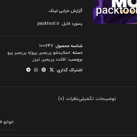
گزارش خرابی لینک
پسورد فایل: packtool.ir
شناسه محصول:
100747
دسته:
اسلایدشو پریمیر
,
پروژه پریمیر پرو
برچسب:
افکت پریمیر
,
تیزر
اشتراک گذاری:
توضیحات تکمیلی
نظرات (0)
انواتو ا