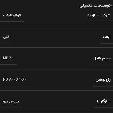
توضیحات تکمیلی
شرکت سازنده
انواتو المنت
ابعاد
افقی
حجم فایل
MB 42
رزولوشن
HD 1920 X 1080
سازگار با
پریمیر پرو