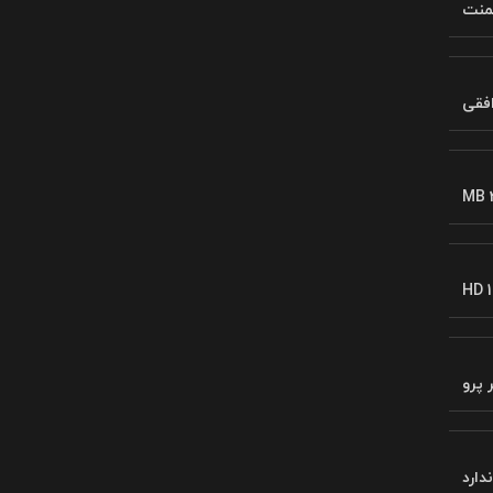
لمنت
فقی
MB 
HD 1
 پرو
ندارد