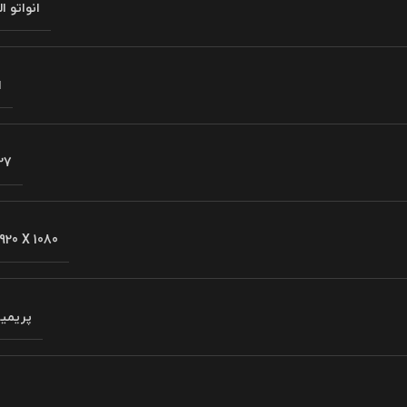
انواتو ا
ا
27
920 X 1080
پریمیر