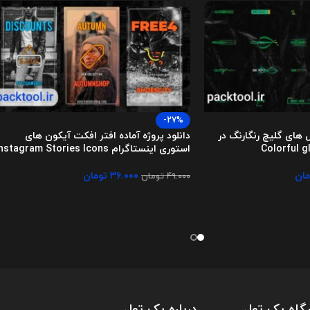
-27%
تل های گلیچ رنگارنگ در
دانلود پروژه آماده افتر افکت آیکون های
استوری اینستاگرام Instagram Stories Icons
مان
۳۶.۰۰۰
تومان
۴۹.۰۰۰
تومان
گاه پک تول
درباره پک تول