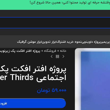
قتشه حرفه ای تولید محتوا کنی؛ همین حالا شروع کن!
پریمیر
پروژه داوینچی
نحوه خرید اشتراک
ابزار تدوین
ابزار موشن گرافیک
خانه
»
فروشگاه
»
پروژه افتر افکت پک زیرنویس های شبکه اج
پروژه افتر افکت پ
اجتماعی Social Media Lower Thirds
۵۹.۰۰۰
تومان
افزود