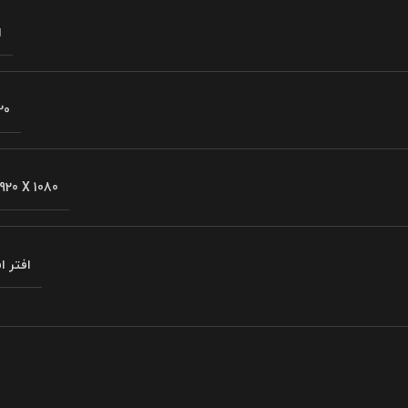
ا
20
920 X 1080
افتر 