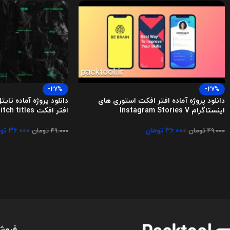
-27%
-27%
دانلود پروژه آماده افتر افکت استوری های
دانلود پروژه آماده تای
اینستاگرام Instagram Stories V
افتر افکت Colorful glitch titles
۳۶.۰۰۰
تومان
۳۶.۰۰۰
تو
۴۹.۰۰۰
تومان
۴۹.۰۰۰
تومان
فروش