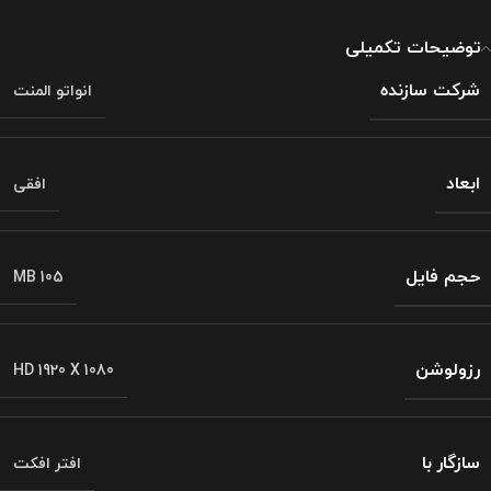
توضیحات تکمیلی
شرکت سازنده
انواتو المنت
ابعاد
افقی
حجم فایل
MB 105
رزولوشن
HD 1920 X 1080
سازگار با
افتر افکت