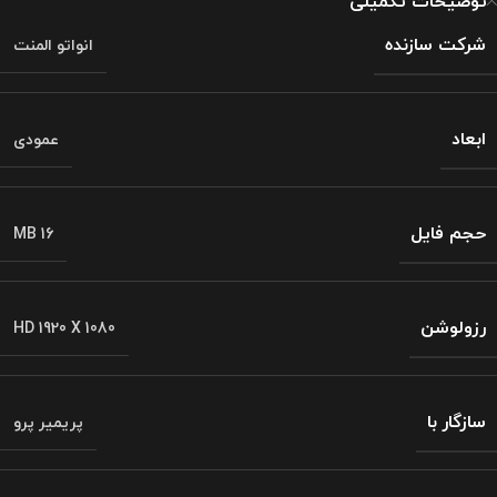
توضیحات تکمیلی
شرکت سازنده
انواتو المنت
ابعاد
عمودی
حجم فایل
16 MB
رزولوشن
HD 1920 X 1080
سازگار با
پریمیر پرو