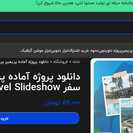
قتشه حرفه ای تولید محتوا کنی؛ همین حالا شروع کن!
پریمیر
پروژه داوینچی
نحوه خرید اشتراک
ابزار تدوین
ابزار موشن گرافیک
خانه
»
فروشگاه
»
دانلود پروژه آماده پریمیر پرو اسلایدش
دانلود پروژه آماده پ
سفر Travel Slideshow
۵۹.۰۰۰
تومان
افزود