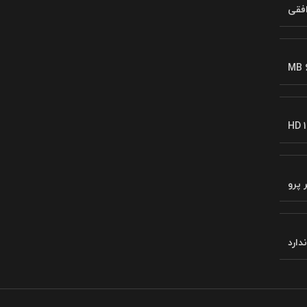
فقی
MB 
HD 1
 پرو
ندارد