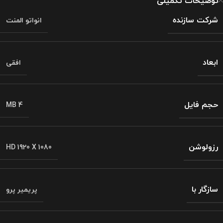
توضیحات تکمیلی
شرکت سازنده
انواتو المنت
ابعاد
افقی
حجم فایل
MB 4
رزولوشن
HD 1920 X 1080
سازگار با
پریمیر پرو