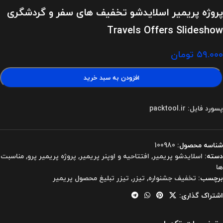
پروژه پریمیر اسلایدشو تخفیف های سفر و گردشگری
Travels Offers Slideshow
۵۹.۰۰۰
تومان
افزودن به سبد خرید
پسورد فایل: packtool.ir
شناسه محصول:
100980
دسته:
اسلایدشو پریمیر
,
افتتاحیه و اوپنر پریمیر
,
پروژه پریمیر پرو
,
مناسبت
ها
برچسب:
تخفیف جشنواره
,
تیزر
,
تیزر تبلیغ محصول پریمیر
اشتراک گذاری: